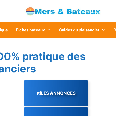
ique
Fiches bateaux
Guides du plaisancier
C
00% pratique des
sanciers
LES ANNONCES