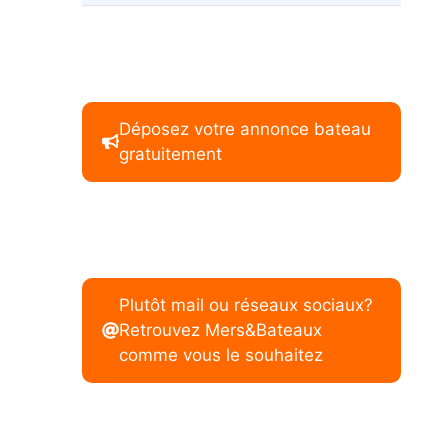
Déposez votre annonce bateau
gratuitement
Plutôt mail ou réseaux sociaux?
Retrouvez Mers&Bateaux
comme vous le souhaitez