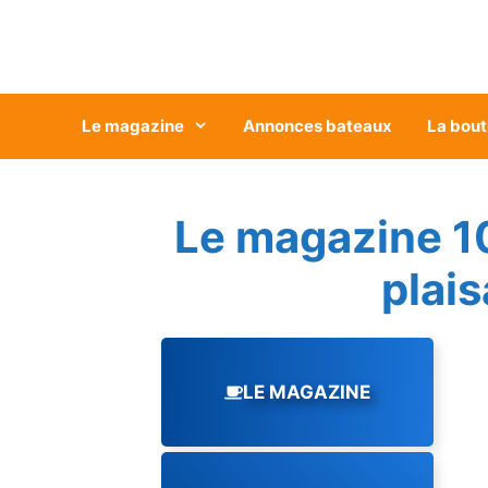
Aller
au
contenu
Le magazine
Annonces bateaux
La bout
Le magazine 1
plai
LE MAGAZINE