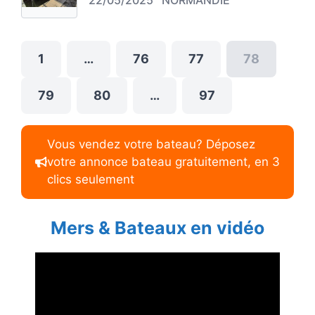
1
…
76
77
78
79
80
…
97
Vous vendez votre bateau? Déposez
votre annonce bateau gratuitement, en 3
clics seulement
Mers & Bateaux en vidéo