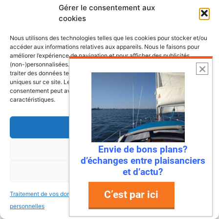
Gérer le consentement aux
Lire l’article
cookies
Nous utilisons des technologies telles que les cookies pour stocker et/ou
accéder aux informations relatives aux appareils. Nous le faisons pour
améliorer l’expérience de navigation et pour afficher des publicités
(non-)personnalisées. Consentir à ces technologies nous autorisera à
traiter des données telles que le comportement de navigation ou les ID
uniques sur ce site. Le fait de ne pas consentir ou de retirer son
consentement peut avoir un effet négatif sur certaines fonctonnalités et
caractéristiques.
Accepter
Envie de bons plans?
Refuser
22 juillet 2026
d’échanges entre plaisanciers
Mandelieu-La Napoule : la première
et d’actu?
Voir les préférences
ville à dire « stop » aux déchets en
mer !
C’est par ici
Traitement de vos données
Traitement de vos données
Ah, la Méditerranée… Ses eaux turquoise, ses
personnelles
personnelles
plages de rêve, et… ses déchets ? Eh bien,