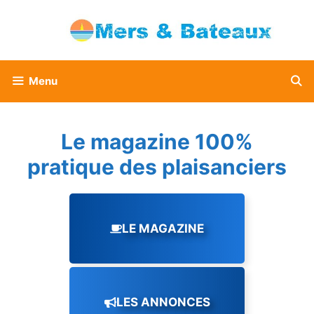
Aller
au
contenu
Menu
Le magazine 100%
pratique des plaisanciers
LE MAGAZINE
LES ANNONCES