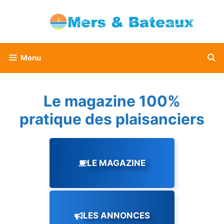
Aller
au
contenu
Menu
Le magazine 100%
pratique des plaisanciers
LE MAGAZINE
LES ANNONCES