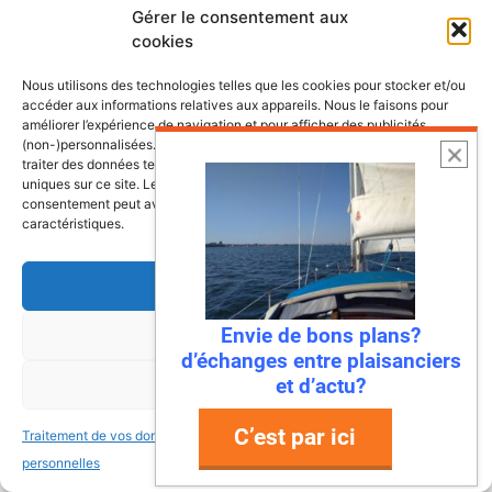
nos côtes
Gérer le consentement aux
cookies
Nous utilisons des technologies telles que les cookies pour stocker et/ou
accéder aux informations relatives aux appareils. Nous le faisons pour
améliorer l’expérience de navigation et pour afficher des publicités
(non-)personnalisées. Consentir à ces technologies nous autorisera à
traiter des données telles que le comportement de navigation ou les ID
uniques sur ce site. Le fait de ne pas consentir ou de retirer son
consentement peut avoir un effet négatif sur certaines fonctonnalités et
caractéristiques.
Accepter
Envie de bons plans?
Refuser
d’échanges entre plaisanciers
et d’actu?
6 août 2026
Voir les préférences
Envie de fraicheur ? Larguez les
C’est par ici
Traitement de vos données
Traitement de vos données
amarres direction la Normandie
personnelles
personnelles
Imaginez : des falaises vertigineuses qui