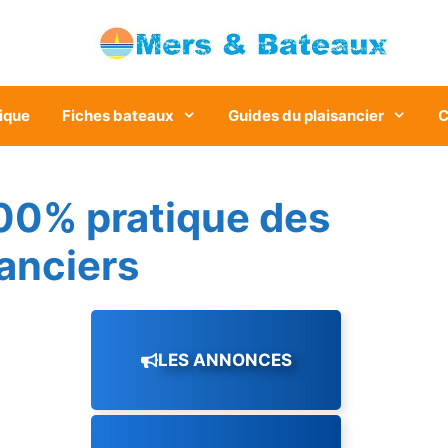
ique
Fiches bateaux
Guides du plaisancier
C
00% pratique des
sanciers
LES ANNONCES