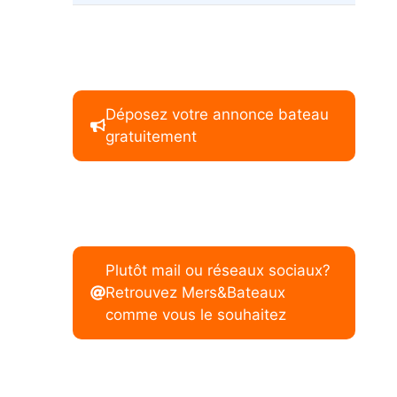
Déposez votre annonce bateau
gratuitement
Plutôt mail ou réseaux sociaux?
Retrouvez Mers&Bateaux
comme vous le souhaitez