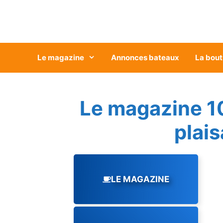
Aller
au
contenu
Le magazine
Annonces bateaux
La bout
Le magazine 1
plai
LE MAGAZINE