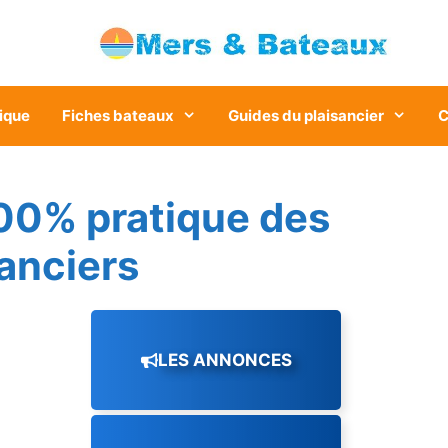
ique
Fiches bateaux
Guides du plaisancier
C
00% pratique des
sanciers
LES ANNONCES