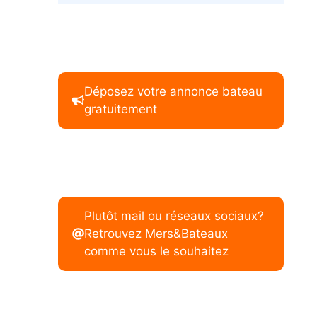
Déposez votre annonce bateau
gratuitement
Plutôt mail ou réseaux sociaux?
Retrouvez Mers&Bateaux
comme vous le souhaitez