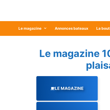
Aller
au
contenu
Le magazine
Annonces bateaux
La bout
Le magazine 1
plai
LE MAGAZINE