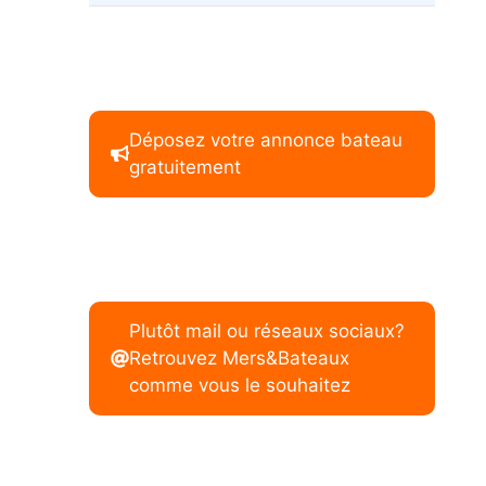
Déposez votre annonce bateau
gratuitement
Plutôt mail ou réseaux sociaux?
Retrouvez Mers&Bateaux
comme vous le souhaitez