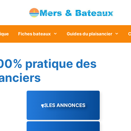
ique
Fiches bateaux
Guides du plaisancier
C
00% pratique des
sanciers
LES ANNONCES