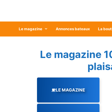
Aller
au
contenu
Le magazine
Annonces bateaux
La bout
Le magazine 1
plai
LE MAGAZINE