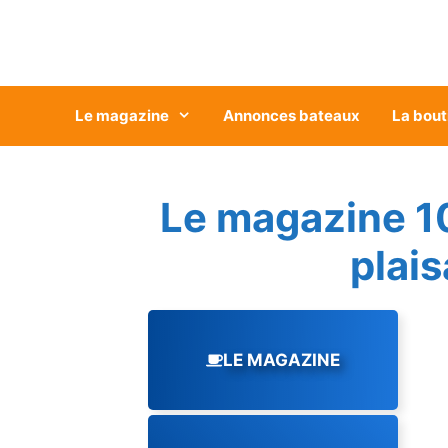
Aller
au
contenu
Le magazine
Annonces bateaux
La bout
Le magazine 1
plai
LE MAGAZINE