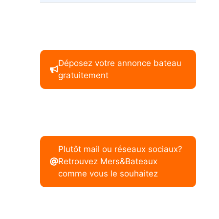
Déposez votre annonce bateau
gratuitement
Plutôt mail ou réseaux sociaux?
Retrouvez Mers&Bateaux
comme vous le souhaitez