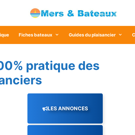
ique
Fiches bateaux
Guides du plaisancier
C
00% pratique des
sanciers
LES ANNONCES