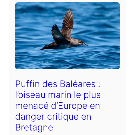
Puffin des Baléares :
l’oiseau marin le plus
menacé d’Europe en
danger critique en
Bretagne