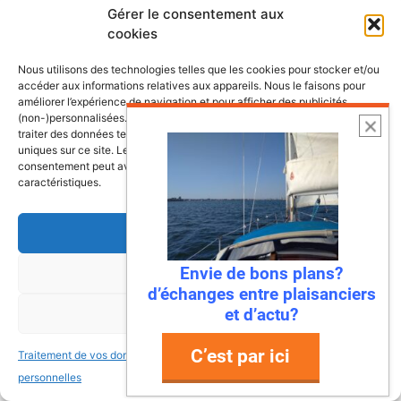
Gérer le consentement aux
cookies
Les plus belles escales et croisières de
nos côtes
Nous utilisons des technologies telles que les cookies pour stocker et/ou
accéder aux informations relatives aux appareils. Nous le faisons pour
améliorer l’expérience de navigation et pour afficher des publicités
(non-)personnalisées. Consentir à ces technologies nous autorisera à
traiter des données telles que le comportement de navigation ou les ID
uniques sur ce site. Le fait de ne pas consentir ou de retirer son
consentement peut avoir un effet négatif sur certaines fonctonnalités et
caractéristiques.
Accepter
Envie de bons plans?
Refuser
d’échanges entre plaisanciers
et d’actu?
Voir les préférences
C’est par ici
Traitement de vos données
Traitement de vos données
6 août 2026
personnelles
personnelles
Envie de fraicheur ? Larguez les