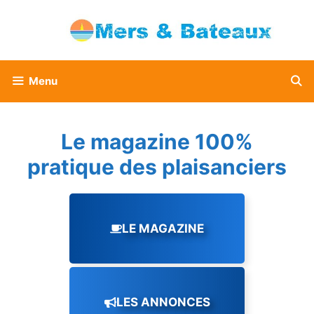
Aller
au
contenu
Menu
Le magazine 100%
pratique des plaisanciers
LE MAGAZINE
LES ANNONCES