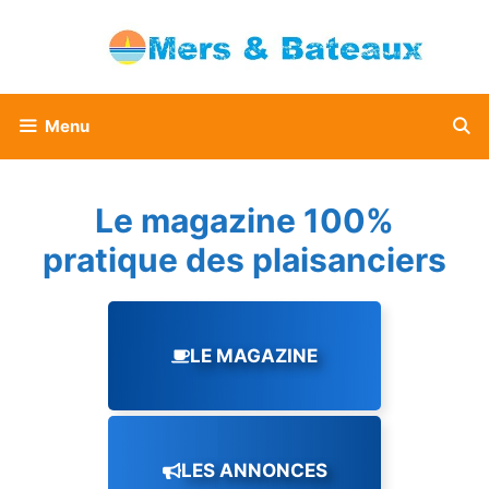
Aller
au
contenu
Menu
Le magazine 100%
pratique des plaisanciers
LE MAGAZINE
LES ANNONCES