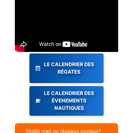
LE CALENDRIER DES
RÉGATES
LE CALENDRIER DES
ÉVENEMENTS
NAUTIQUES
Plutôt mail ou réseaux sociaux?