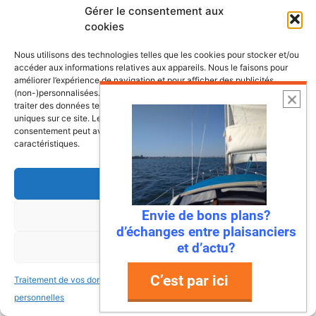
Gérer le consentement aux
cookies
Nous utilisons des technologies telles que les cookies pour stocker et/ou
accéder aux informations relatives aux appareils. Nous le faisons pour
améliorer l’expérience de navigation et pour afficher des publicités
(non-)personnalisées. Consentir à ces technologies nous autorisera à
traiter des données telles que le comportement de navigation ou les ID
uniques sur ce site. Le fait de ne pas consentir ou de retirer son
consentement peut avoir un effet négatif sur certaines fonctonnalités et
caractéristiques.
Accepter
Envie de bons plans?
Refuser
d’échanges entre plaisanciers
6 août 2026
et d’actu?
Voir les préférences
Envie de fraicheur ? Larguez les
amarres direction la Normandie
C’est par ici
Traitement de vos données
Traitement de vos données
Imaginez : des falaises vertigineuses qui
personnelles
personnelles
plongent dans une mer turquoise, des ports