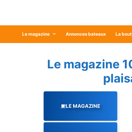
Aller
au
contenu
Le magazine
Annonces bateaux
La bout
Le magazine 1
plai
LE MAGAZINE