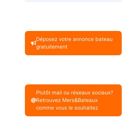
Déposez votre annonce bateau
gratuitement
Plutôt mail ou réseaux sociaux?
Retrouvez Mers&Bateaux
comme vous le souhaitez