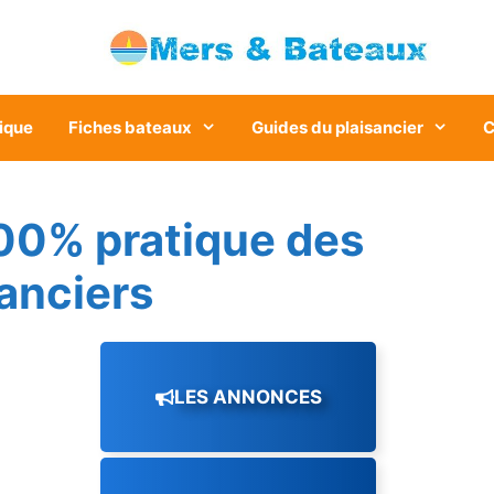
ique
Fiches bateaux
Guides du plaisancier
C
00% pratique des
sanciers
LES ANNONCES