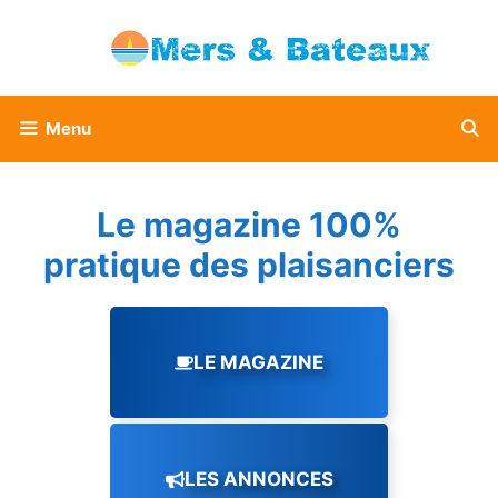
Aller
au
contenu
Menu
Le magazine 100%
pratique des plaisanciers
LE MAGAZINE
LES ANNONCES