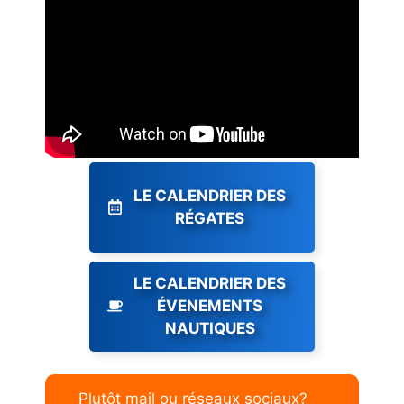
LE CALENDRIER DES
RÉGATES
LE CALENDRIER DES
ÉVENEMENTS
NAUTIQUES
Plutôt mail ou réseaux sociaux?