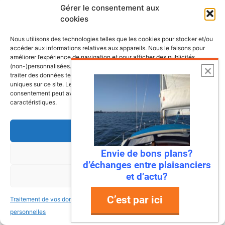
Gérer le consentement aux
cookies
Nous utilisons des technologies telles que les cookies pour stocker et/ou
accéder aux informations relatives aux appareils. Nous le faisons pour
améliorer l’expérience de navigation et pour afficher des publicités
(non-)personnalisées. Consentir à ces technologies nous autorisera à
traiter des données telles que le comportement de navigation ou les ID
uniques sur ce site. Le fait de ne pas consentir ou de retirer son
consentement peut avoir un effet négatif sur certaines fonctonnalités et
caractéristiques.
Accepter
Envie de bons plans?
Refuser
d’échanges entre plaisanciers
6 août 2026
et d’actu?
Voir les préférences
Envie de fraicheur ? Larguez les
amarres direction la Normandie
C’est par ici
Traitement de vos données
Traitement de vos données
Imaginez : des falaises vertigineuses qui
personnelles
personnelles
plongent dans une mer turquoise, des ports