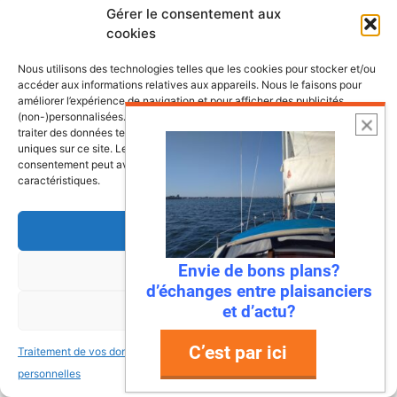
Gérer le consentement aux
Lire l’article
cookies
Nous utilisons des technologies telles que les cookies pour stocker et/ou
accéder aux informations relatives aux appareils. Nous le faisons pour
améliorer l’expérience de navigation et pour afficher des publicités
(non-)personnalisées. Consentir à ces technologies nous autorisera à
traiter des données telles que le comportement de navigation ou les ID
uniques sur ce site. Le fait de ne pas consentir ou de retirer son
consentement peut avoir un effet négatif sur certaines fonctonnalités et
caractéristiques.
Accepter
Envie de bons plans?
Refuser
22 juillet 2026
d’échanges entre plaisanciers
Mandelieu-La Napoule : la première
et d’actu?
Voir les préférences
ville à dire « stop » aux déchets en
mer !
C’est par ici
Traitement de vos données
Traitement de vos données
personnelles
personnelles
Ah, la Méditerranée… Ses eaux turquoise, ses