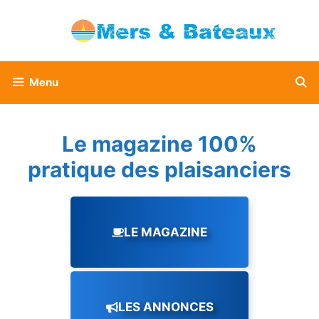
Aller
au
contenu
Menu
Le magazine 100%
pratique des plaisanciers
LE MAGAZINE
LES ANNONCES