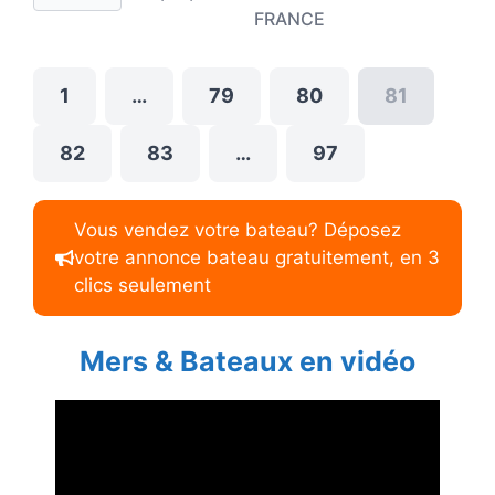
FRANCE
1
…
79
80
81
82
83
…
97
Vous vendez votre bateau? Déposez
votre annonce bateau gratuitement, en 3
clics seulement
Mers & Bateaux en vidéo