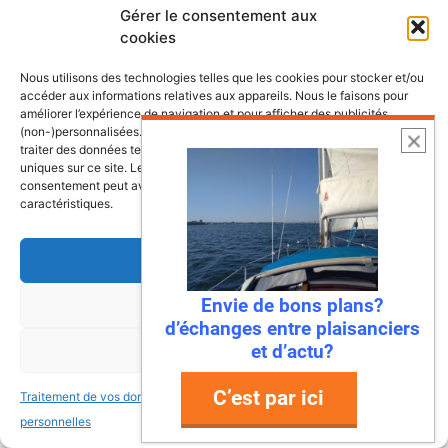
Gérer le consentement aux
Lire l’article
cookies
Nous utilisons des technologies telles que les cookies pour stocker et/ou
accéder aux informations relatives aux appareils. Nous le faisons pour
améliorer l’expérience de navigation et pour afficher des publicités
(non-)personnalisées. Consentir à ces technologies nous autorisera à
traiter des données telles que le comportement de navigation ou les ID
uniques sur ce site. Le fait de ne pas consentir ou de retirer son
consentement peut avoir un effet négatif sur certaines fonctonnalités et
caractéristiques.
Accepter
Envie de bons plans?
Refuser
22 juillet 2026
d’échanges entre plaisanciers
Mandelieu-La Napoule : la première
et d’actu?
Voir les préférences
ville à dire « stop » aux déchets en
mer !
C’est par ici
Traitement de vos données
Traitement de vos données
Ah, la Méditerranée… Ses eaux turquoise, ses
personnelles
personnelles
plages de rêve, et… ses déchets ? Eh bien,