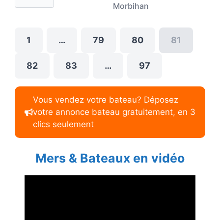
Morbihan
1
…
79
80
81
82
83
…
97
Vous vendez votre bateau? Déposez
votre annonce bateau gratuitement, en 3
clics seulement
Mers & Bateaux en vidéo