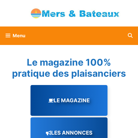
Aller
au
contenu
Menu
Le magazine 100%
pratique des plaisanciers
LE MAGAZINE
LES ANNONCES