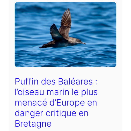
Puffin des Baléares :
l’oiseau marin le plus
menacé d’Europe en
danger critique en
Bretagne