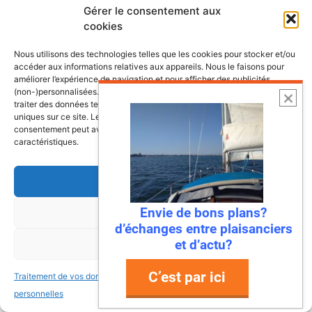
Imaginez : des falaises vertigineuses qui
Gérer le consentement aux
plongent dans une mer turquoise, des ports
cookies
de pêche colorés où l’on déguste des huîtres
encore salées par …
Nous utilisons des technologies telles que les cookies pour stocker et/ou
accéder aux informations relatives aux appareils. Nous le faisons pour
améliorer l’expérience de navigation et pour afficher des publicités
Lire l’article
(non-)personnalisées. Consentir à ces technologies nous autorisera à
traiter des données telles que le comportement de navigation ou les ID
uniques sur ce site. Le fait de ne pas consentir ou de retirer son
consentement peut avoir un effet négatif sur certaines fonctonnalités et
caractéristiques.
Accepter
Envie de bons plans?
Refuser
d’échanges entre plaisanciers
et d’actu?
Voir les préférences
C’est par ici
Traitement de vos données
Traitement de vos données
22 juillet 2026
personnelles
personnelles