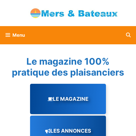
Aller
au
contenu
Menu
Le magazine 100%
pratique des plaisanciers
LE MAGAZINE
LES ANNONCES