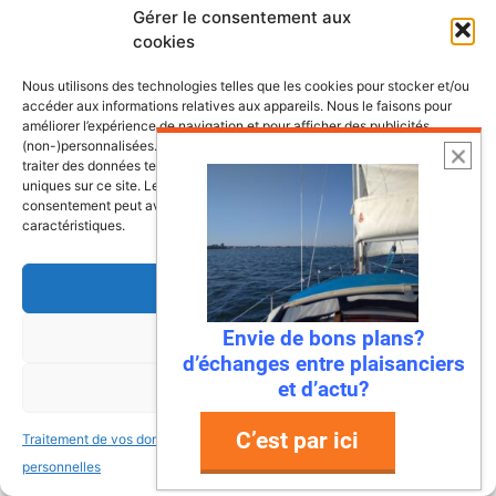
Gérer le consentement aux
cookies
Lire l’article
Nous utilisons des technologies telles que les cookies pour stocker et/ou
accéder aux informations relatives aux appareils. Nous le faisons pour
améliorer l’expérience de navigation et pour afficher des publicités
(non-)personnalisées. Consentir à ces technologies nous autorisera à
traiter des données telles que le comportement de navigation ou les ID
uniques sur ce site. Le fait de ne pas consentir ou de retirer son
consentement peut avoir un effet négatif sur certaines fonctonnalités et
caractéristiques.
Accepter
Envie de bons plans?
Refuser
d’échanges entre plaisanciers
22 juillet 2026
et d’actu?
Voir les préférences
Mandelieu-La Napoule : la première
ville à dire « stop » aux déchets en
C’est par ici
Traitement de vos données
Traitement de vos données
mer !
personnelles
personnelles
Ah, la Méditerranée… Ses eaux turquoise, ses