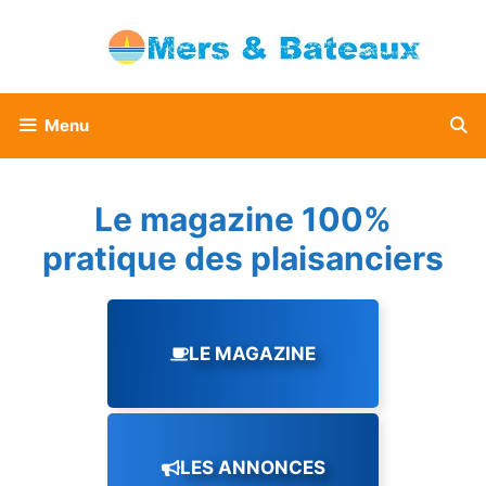
Aller
au
contenu
Menu
Le magazine 100%
pratique des plaisanciers
LE MAGAZINE
LES ANNONCES