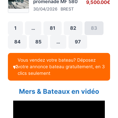
promenade MF 580
9,500.00€
30/04/2026
BREST
1
…
81
82
83
84
85
…
97
Vous vendez votre bateau? Déposez
votre annonce bateau gratuitement, en 3
clics seulement
Mers & Bateaux en vidéo