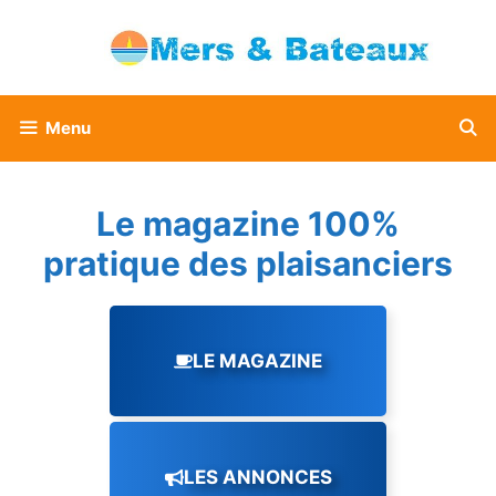
Aller
au
contenu
Menu
Le magazine 100%
pratique des plaisanciers
LE MAGAZINE
LES ANNONCES