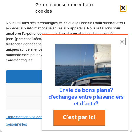
Gérer le consentement aux
cookies
Les plus belles escales et croisières de
nos côtes
Nous utilisons des technologies telles que les cookies pour stocker et/ou
accéder aux informations relatives aux appareils. Nous le faisons pour
améliorer l’expérience de navigation et pour afficher des publicités
(non-)personnalisées. Consentir à ces technologies nous autorisera à
traiter des données telles que le comportement de navigation ou les ID
uniques sur ce site. Le fait de ne pas consentir ou de retirer son
consentement peut avoir un effet négatif sur certaines fonctonnalités et
caractéristiques.
Accepter
Envie de bons plans?
Refuser
d’échanges entre plaisanciers
et d’actu?
Voir les préférences
C’est par ici
Traitement de vos données
Traitement de vos données
6 août 2026
personnelles
personnelles
Envie de fraicheur ? Larguez les