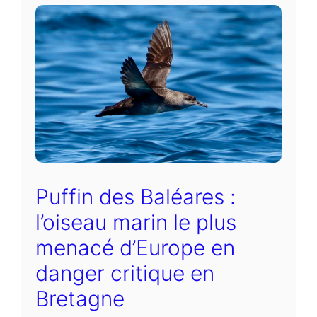
Puffin des Baléares :
l’oiseau marin le plus
menacé d’Europe en
danger critique en
Bretagne