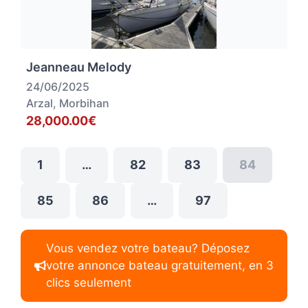
Jeanneau Melody
24/06/2025
Arzal, Morbihan
28,000.00€
1
…
82
83
84
85
86
…
97
Vous vendez votre bateau? Déposez
votre annonce bateau gratuitement, en 3
clics seulement