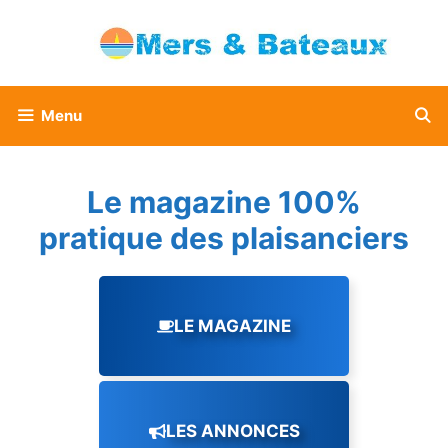
Aller
au
contenu
Menu
Le magazine 100%
pratique des plaisanciers
LE MAGAZINE
LES ANNONCES