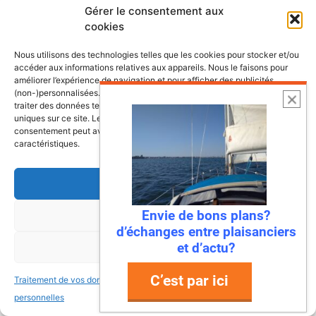
Gérer le consentement aux
cookies
Nous utilisons des technologies telles que les cookies pour stocker et/ou
accéder aux informations relatives aux appareils. Nous le faisons pour
améliorer l’expérience de navigation et pour afficher des publicités
(non-)personnalisées. Consentir à ces technologies nous autorisera à
traiter des données telles que le comportement de navigation ou les ID
uniques sur ce site. Le fait de ne pas consentir ou de retirer son
consentement peut avoir un effet négatif sur certaines fonctonnalités et
caractéristiques.
Accepter
Envie de bons plans?
Refuser
d’échanges entre plaisanciers
6 août 2026
et d’actu?
Voir les préférences
Envie de fraicheur ? Larguez les
amarres direction la Normandie
C’est par ici
Traitement de vos données
Traitement de vos données
Imaginez : des falaises vertigineuses qui
personnelles
personnelles
plongent dans une mer turquoise, des ports