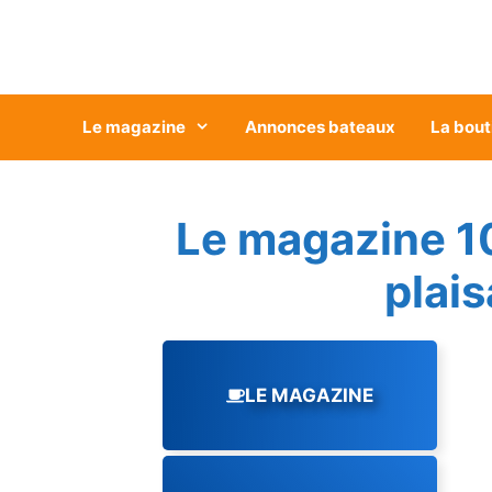
Aller
au
contenu
Le magazine
Annonces bateaux
La bout
Le magazine 1
plai
LE MAGAZINE