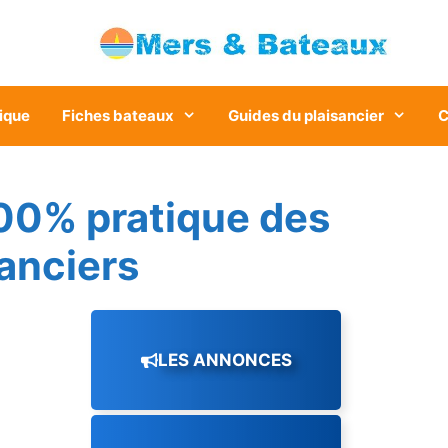
ique
Fiches bateaux
Guides du plaisancier
C
00% pratique des
sanciers
LES ANNONCES