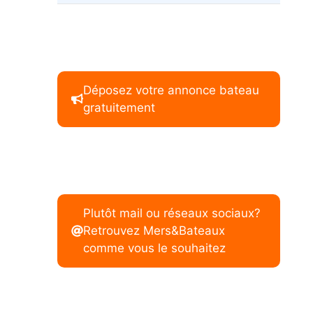
Déposez votre annonce bateau
gratuitement
Plutôt mail ou réseaux sociaux?
Retrouvez Mers&Bateaux
comme vous le souhaitez