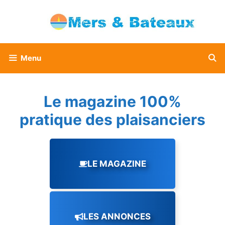
Aller
au
contenu
Menu
Le magazine 100%
pratique des plaisanciers
LE MAGAZINE
LES ANNONCES