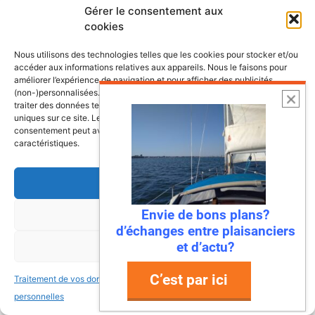
nos côtes
Gérer le consentement aux
cookies
Nous utilisons des technologies telles que les cookies pour stocker et/ou
accéder aux informations relatives aux appareils. Nous le faisons pour
améliorer l’expérience de navigation et pour afficher des publicités
(non-)personnalisées. Consentir à ces technologies nous autorisera à
traiter des données telles que le comportement de navigation ou les ID
uniques sur ce site. Le fait de ne pas consentir ou de retirer son
consentement peut avoir un effet négatif sur certaines fonctonnalités et
caractéristiques.
Accepter
Envie de bons plans?
Refuser
d’échanges entre plaisanciers
et d’actu?
6 août 2026
Voir les préférences
Envie de fraicheur ? Larguez les
C’est par ici
Traitement de vos données
Traitement de vos données
amarres direction la Normandie
personnelles
personnelles
Imaginez : des falaises vertigineuses qui