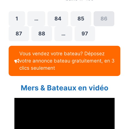
1
…
84
85
86
87
88
…
97
Vous vendez votre bateau? Déposez
votre annonce bateau gratuitement, en 3
clics seulement
Mers & Bateaux en vidéo