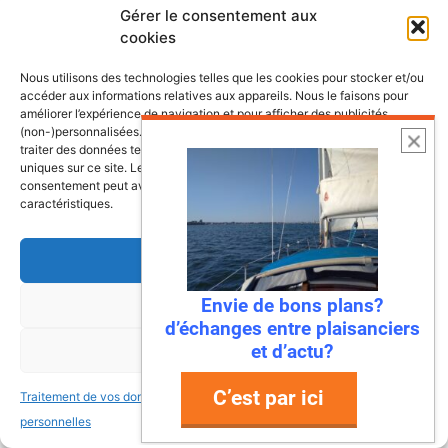
Lire l’article
Gérer le consentement aux
cookies
Nous utilisons des technologies telles que les cookies pour stocker et/ou
accéder aux informations relatives aux appareils. Nous le faisons pour
améliorer l’expérience de navigation et pour afficher des publicités
(non-)personnalisées. Consentir à ces technologies nous autorisera à
traiter des données telles que le comportement de navigation ou les ID
uniques sur ce site. Le fait de ne pas consentir ou de retirer son
consentement peut avoir un effet négatif sur certaines fonctonnalités et
caractéristiques.
Accepter
22 juillet 2026
Envie de bons plans?
Refuser
Mandelieu-La Napoule : la première
d’échanges entre plaisanciers
ville à dire « stop » aux déchets en
et d’actu?
Voir les préférences
mer !
C’est par ici
Traitement de vos données
Traitement de vos données
Ah, la Méditerranée… Ses eaux turquoise, ses
personnelles
personnelles
plages de rêve, et… ses déchets ? Eh bien,