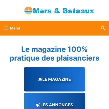
Aller
au
contenu
Menu
Le magazine 100%
pratique des plaisanciers
LE MAGAZINE
LES ANNONCES