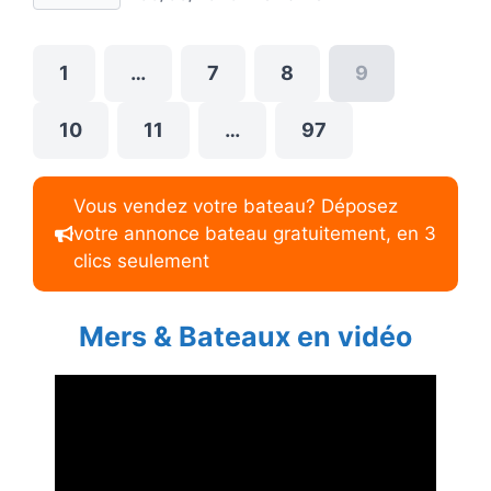
1
…
7
8
9
10
11
…
97
Vous vendez votre bateau? Déposez
votre annonce bateau gratuitement, en 3
clics seulement
Mers & Bateaux en vidéo