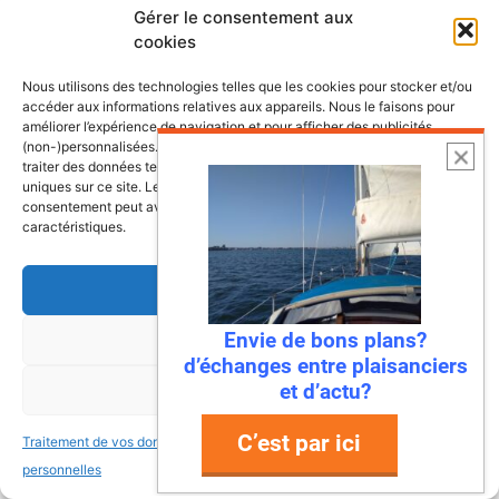
Lire l’article
Gérer le consentement aux
cookies
Nous utilisons des technologies telles que les cookies pour stocker et/ou
accéder aux informations relatives aux appareils. Nous le faisons pour
améliorer l’expérience de navigation et pour afficher des publicités
(non-)personnalisées. Consentir à ces technologies nous autorisera à
traiter des données telles que le comportement de navigation ou les ID
uniques sur ce site. Le fait de ne pas consentir ou de retirer son
consentement peut avoir un effet négatif sur certaines fonctonnalités et
caractéristiques.
Accepter
22 juillet 2026
Envie de bons plans?
Refuser
Mandelieu-La Napoule : la première
d’échanges entre plaisanciers
ville à dire « stop » aux déchets en
et d’actu?
Voir les préférences
mer !
C’est par ici
Traitement de vos données
Traitement de vos données
Ah, la Méditerranée… Ses eaux turquoise, ses
personnelles
personnelles
plages de rêve, et… ses déchets ? Eh bien,