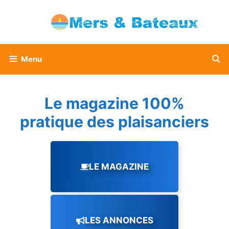
Aller
au
contenu
Menu
Le magazine 100%
pratique des plaisanciers
LE MAGAZINE
LES ANNONCES