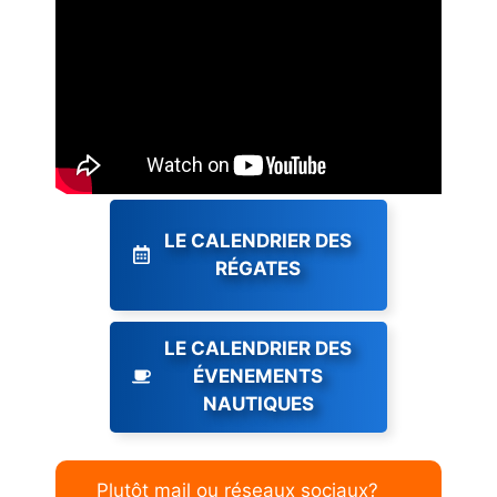
LE CALENDRIER DES
RÉGATES
LE CALENDRIER DES
ÉVENEMENTS
NAUTIQUES
Plutôt mail ou réseaux sociaux?