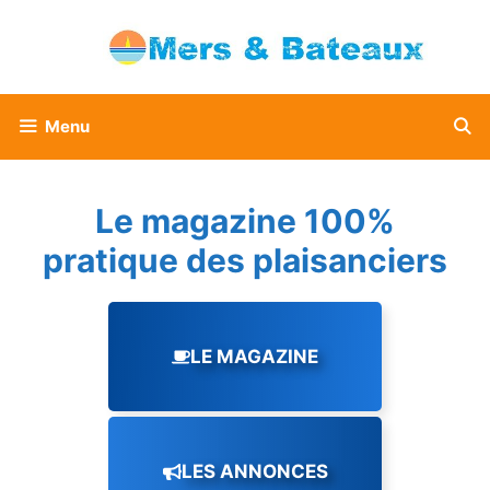
Aller
au
contenu
Menu
Le magazine 100%
pratique des plaisanciers
LE MAGAZINE
LES ANNONCES