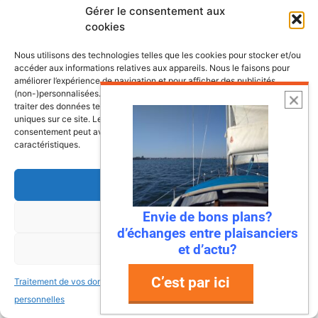
Gérer le consentement aux
cookies
Nous utilisons des technologies telles que les cookies pour stocker et/ou
accéder aux informations relatives aux appareils. Nous le faisons pour
améliorer l’expérience de navigation et pour afficher des publicités
(non-)personnalisées. Consentir à ces technologies nous autorisera à
traiter des données telles que le comportement de navigation ou les ID
uniques sur ce site. Le fait de ne pas consentir ou de retirer son
consentement peut avoir un effet négatif sur certaines fonctonnalités et
caractéristiques.
Accepter
Envie de bons plans?
Refuser
d’échanges entre plaisanciers
6 août 2026
et d’actu?
Voir les préférences
Envie de fraicheur ? Larguez les
amarres direction la Normandie
C’est par ici
Traitement de vos données
Traitement de vos données
Imaginez : des falaises vertigineuses qui
personnelles
personnelles
plongent dans une mer turquoise, des ports