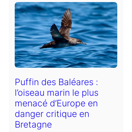
Puffin des Baléares :
l’oiseau marin le plus
menacé d’Europe en
danger critique en
Bretagne