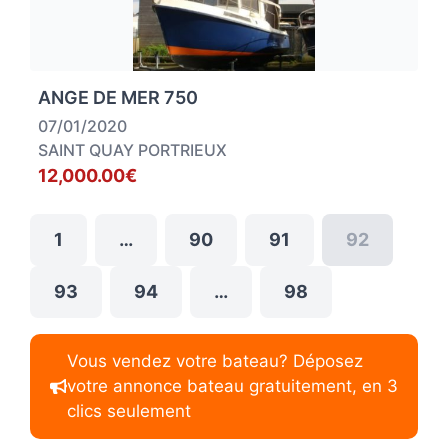
ANGE DE MER 750
07/01/2020
SAINT QUAY PORTRIEUX
12,000.00€
1
…
90
91
92
93
94
…
98
Vous vendez votre bateau? Déposez
votre annonce bateau gratuitement, en 3
clics seulement