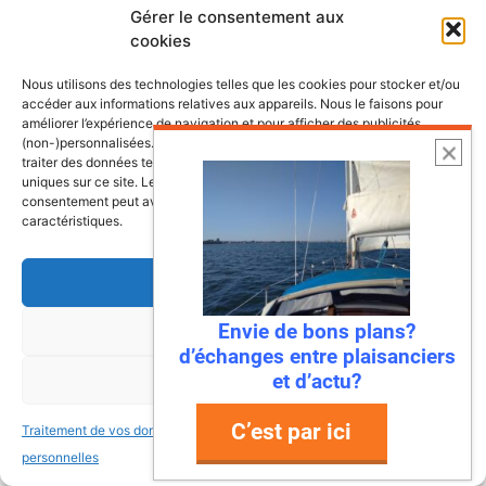
Gérer le consentement aux
cookies
Les plus belles escales et croisières de
nos côtes
Nous utilisons des technologies telles que les cookies pour stocker et/ou
accéder aux informations relatives aux appareils. Nous le faisons pour
améliorer l’expérience de navigation et pour afficher des publicités
(non-)personnalisées. Consentir à ces technologies nous autorisera à
traiter des données telles que le comportement de navigation ou les ID
uniques sur ce site. Le fait de ne pas consentir ou de retirer son
consentement peut avoir un effet négatif sur certaines fonctonnalités et
caractéristiques.
Accepter
Envie de bons plans?
Refuser
d’échanges entre plaisanciers
et d’actu?
Voir les préférences
C’est par ici
Traitement de vos données
Traitement de vos données
6 août 2026
personnelles
personnelles
Envie de fraicheur ? Larguez les