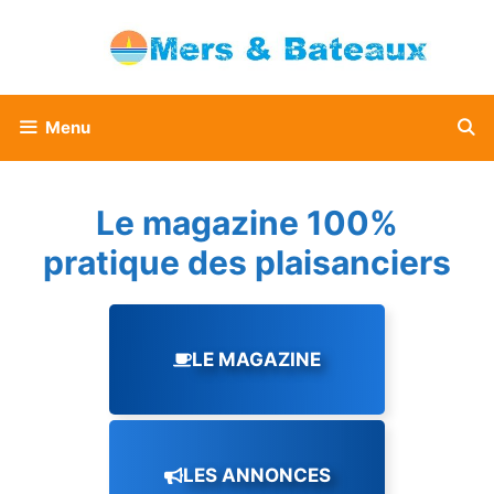
Aller
au
contenu
Menu
Le magazine 100%
pratique des plaisanciers
LE MAGAZINE
LES ANNONCES