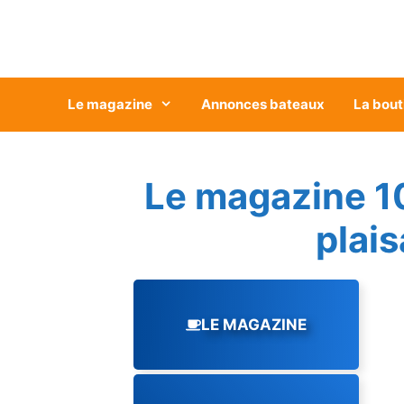
Aller
au
contenu
Le magazine
Annonces bateaux
La bout
Le magazine 1
plai
LE MAGAZINE