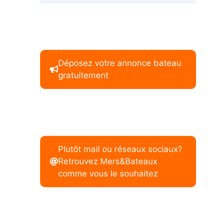
Déposez votre annonce bateau
gratuitement
Plutôt mail ou réseaux sociaux?
Retrouvez Mers&Bateaux
comme vous le souhaitez