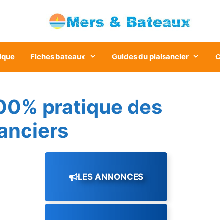
ique
Fiches bateaux
Guides du plaisancier
C
00% pratique des
sanciers
LES ANNONCES