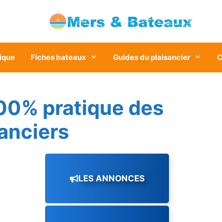
ique
Fiches bateaux
Guides du plaisancier
C
00% pratique des
sanciers
LES ANNONCES