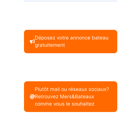
Déposez votre annonce bateau
gratuitement
Plutôt mail ou réseaux sociaux?
Retrouvez Mers&Bateaux
comme vous le souhaitez