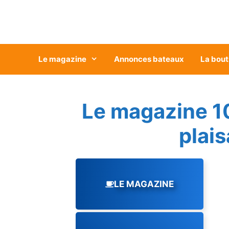
Aller
au
contenu
Le magazine
Annonces bateaux
La bout
Le magazine 1
plai
LE MAGAZINE