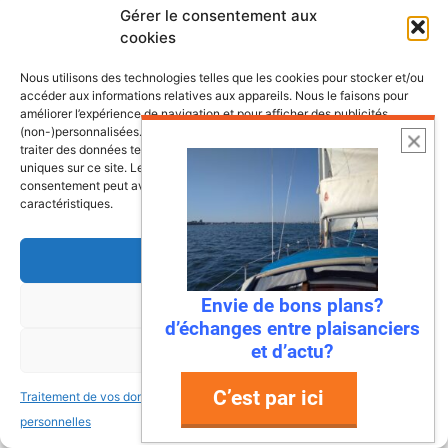
Gérer le consentement aux
Lire l’article
cookies
Nous utilisons des technologies telles que les cookies pour stocker et/ou
accéder aux informations relatives aux appareils. Nous le faisons pour
améliorer l’expérience de navigation et pour afficher des publicités
(non-)personnalisées. Consentir à ces technologies nous autorisera à
traiter des données telles que le comportement de navigation ou les ID
uniques sur ce site. Le fait de ne pas consentir ou de retirer son
consentement peut avoir un effet négatif sur certaines fonctonnalités et
caractéristiques.
Accepter
Envie de bons plans?
Refuser
22 juillet 2026
d’échanges entre plaisanciers
Mandelieu-La Napoule : la première
et d’actu?
Voir les préférences
ville à dire « stop » aux déchets en
mer !
C’est par ici
Traitement de vos données
Traitement de vos données
personnelles
personnelles
Ah, la Méditerranée… Ses eaux turquoise, ses