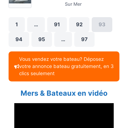
Sur Mer
1
…
91
92
93
94
95
…
97
Vous vendez votre bateau? Déposez
votre annonce bateau gratuitement, en 3
clics seulement
Mers & Bateaux en vidéo