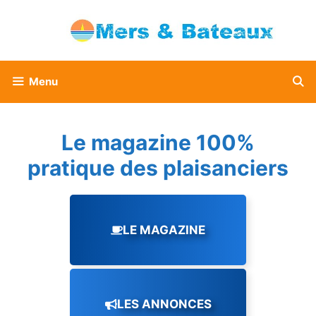
Aller
au
contenu
Menu
Le magazine 100%
pratique des plaisanciers
LE MAGAZINE
LES ANNONCES