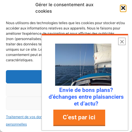
Gérer le consentement aux
cookies
Les plus belles escales et croisières de
nos côtes
Nous utilisons des technologies telles que les cookies pour stocker et/ou
accéder aux informations relatives aux appareils. Nous le faisons pour
améliorer l’expérience de navigation et pour afficher des publicités
(non-)personnalisées. Consentir à ces technologies nous autorisera à
traiter des données telles que le comportement de navigation ou les ID
uniques sur ce site. Le fait de ne pas consentir ou de retirer son
consentement peut avoir un effet négatif sur certaines fonctonnalités et
caractéristiques.
Accepter
Envie de bons plans?
Refuser
d’échanges entre plaisanciers
et d’actu?
Voir les préférences
C’est par ici
Traitement de vos données
Traitement de vos données
22 juillet 2026
personnelles
personnelles
Mandelieu-La Napoule : la première