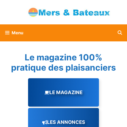
Aller
au
contenu
Menu
Le magazine 100%
pratique des plaisanciers
LE MAGAZINE
LES ANNONCES