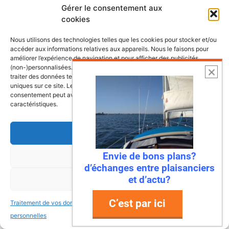
Gérer le consentement aux
cookies
Nous utilisons des technologies telles que les cookies pour stocker et/ou
accéder aux informations relatives aux appareils. Nous le faisons pour
améliorer l’expérience de navigation et pour afficher des publicités
(non-)personnalisées. Consentir à ces technologies nous autorisera à
traiter des données telles que le comportement de navigation ou les ID
uniques sur ce site. Le fait de ne pas consentir ou de retirer son
consentement peut avoir un effet négatif sur certaines fonctonnalités et
caractéristiques.
Accepter
Envie de bons plans?
Refuser
d’échanges entre plaisanciers
6 août 2026
et d’actu?
Voir les préférences
Envie de fraicheur ? Larguez les
amarres direction la Normandie
C’est par ici
Traitement de vos données
Traitement de vos données
Imaginez : des falaises vertigineuses qui
personnelles
personnelles
plongent dans une mer turquoise, des ports