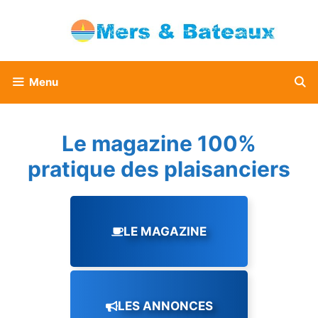
Aller
au
contenu
Menu
Le magazine 100%
pratique des plaisanciers
LE MAGAZINE
LES ANNONCES