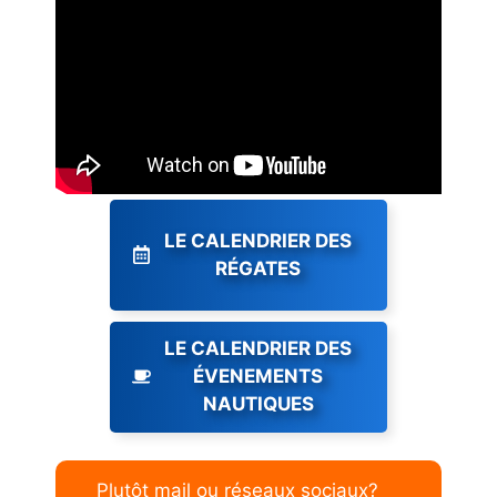
LE CALENDRIER DES
RÉGATES
LE CALENDRIER DES
ÉVENEMENTS
NAUTIQUES
Plutôt mail ou réseaux sociaux?