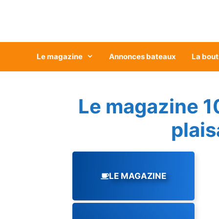
Aller
au
contenu
Le magazine
Annonces bateaux
La bout
Le magazine 1
plai
LE MAGAZINE