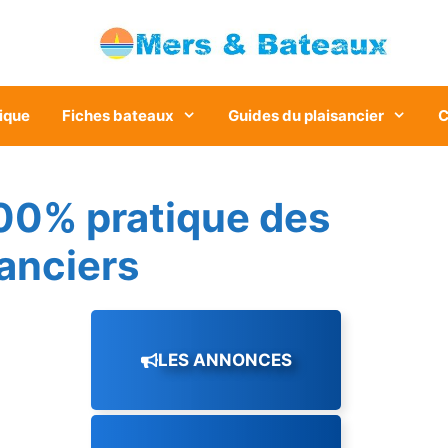
ique
Fiches bateaux
Guides du plaisancier
C
00% pratique des
sanciers
LES ANNONCES