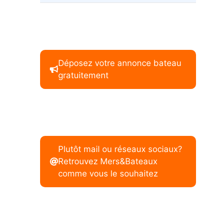
Déposez votre annonce bateau
gratuitement
Plutôt mail ou réseaux sociaux?
Retrouvez Mers&Bateaux
comme vous le souhaitez