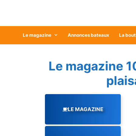
Aller
au
contenu
Le magazine
Annonces bateaux
La bout
Le magazine 1
plai
LE MAGAZINE