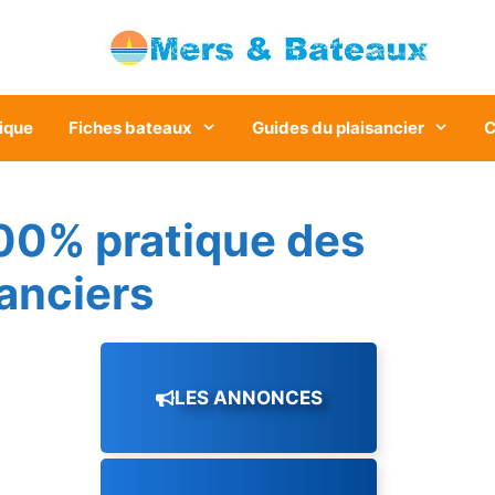
ique
Fiches bateaux
Guides du plaisancier
C
00% pratique des
sanciers
LES ANNONCES