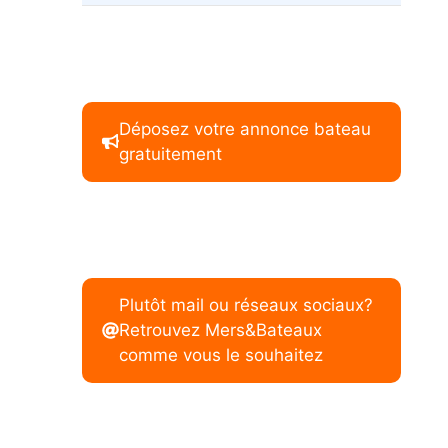
Déposez votre annonce bateau
gratuitement
Plutôt mail ou réseaux sociaux?
Retrouvez Mers&Bateaux
comme vous le souhaitez