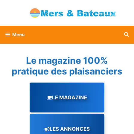
Aller
au
contenu
Menu
Le magazine 100%
pratique des plaisanciers
LE MAGAZINE
LES ANNONCES