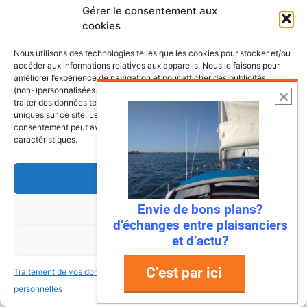
plongent dans une mer turquoise, des ports
Gérer le consentement aux
cookies
de pêche colorés où l’on déguste des huîtres
encore salées par …
Nous utilisons des technologies telles que les cookies pour stocker et/ou
accéder aux informations relatives aux appareils. Nous le faisons pour
améliorer l’expérience de navigation et pour afficher des publicités
Lire l’article
(non-)personnalisées. Consentir à ces technologies nous autorisera à
traiter des données telles que le comportement de navigation ou les ID
uniques sur ce site. Le fait de ne pas consentir ou de retirer son
consentement peut avoir un effet négatif sur certaines fonctonnalités et
caractéristiques.
Accepter
Envie de bons plans?
Refuser
d’échanges entre plaisanciers
et d’actu?
Voir les préférences
C’est par ici
Traitement de vos données
Traitement de vos données
22 juillet 2026
personnelles
personnelles
Mandelieu-La Napoule : la première