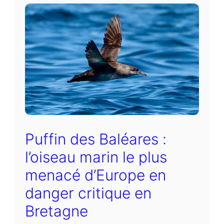
Puffin des Baléares :
l’oiseau marin le plus
menacé d’Europe en
danger critique en
Bretagne