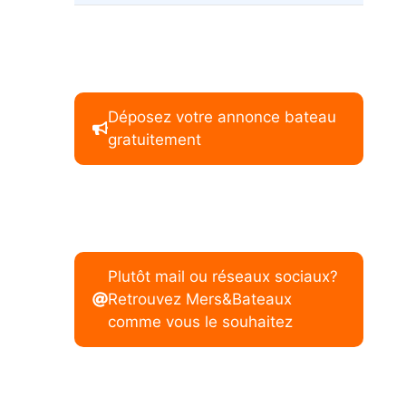
Déposez votre annonce bateau
gratuitement
Plutôt mail ou réseaux sociaux?
Retrouvez Mers&Bateaux
comme vous le souhaitez