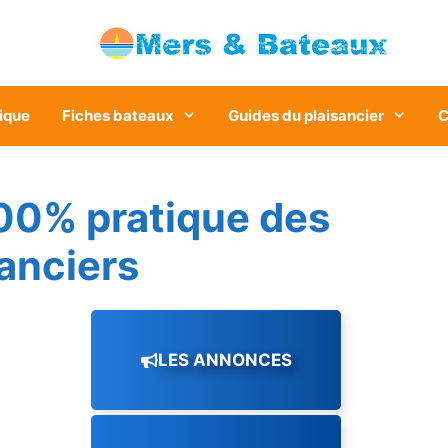
ique
Fiches bateaux
Guides du plaisancier
C
00% pratique des
sanciers
LES ANNONCES