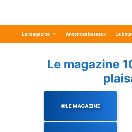
Aller
au
contenu
Le magazine
Annonces bateaux
La bout
Le magazine 1
plai
LE MAGAZINE