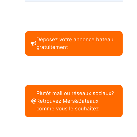
Déposez votre annonce bateau
gratuitement
Plutôt mail ou réseaux sociaux?
Retrouvez Mers&Bateaux
comme vous le souhaitez