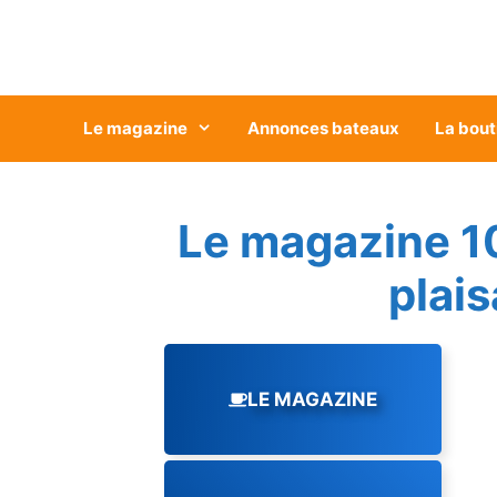
Aller
au
contenu
Le magazine
Annonces bateaux
La bout
Le magazine 1
plai
LE MAGAZINE