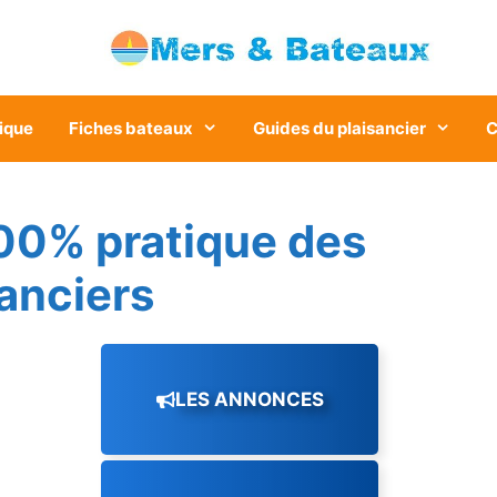
ique
Fiches bateaux
Guides du plaisancier
C
00% pratique des
sanciers
LES ANNONCES