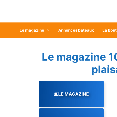
Aller
au
contenu
Le magazine
Annonces bateaux
La bout
Le magazine 1
plai
LE MAGAZINE