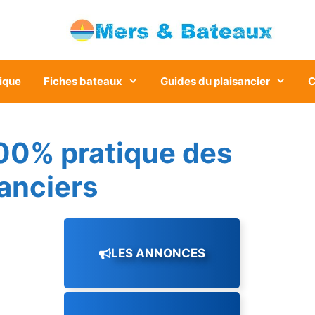
ique
Fiches bateaux
Guides du plaisancier
C
00% pratique des
sanciers
LES ANNONCES