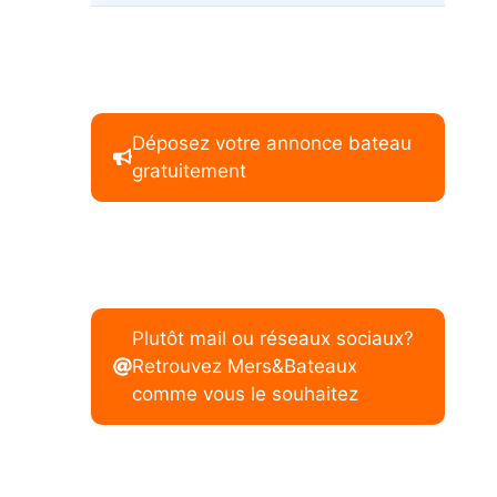
Déposez votre annonce bateau
gratuitement
Plutôt mail ou réseaux sociaux?
Retrouvez Mers&Bateaux
comme vous le souhaitez