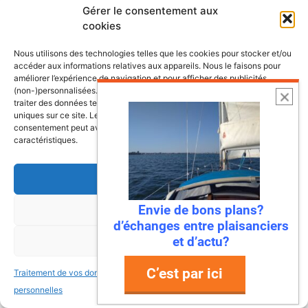
Lire l’article
Gérer le consentement aux
cookies
Nous utilisons des technologies telles que les cookies pour stocker et/ou
accéder aux informations relatives aux appareils. Nous le faisons pour
améliorer l’expérience de navigation et pour afficher des publicités
(non-)personnalisées. Consentir à ces technologies nous autorisera à
traiter des données telles que le comportement de navigation ou les ID
uniques sur ce site. Le fait de ne pas consentir ou de retirer son
consentement peut avoir un effet négatif sur certaines fonctonnalités et
caractéristiques.
Accepter
22 juillet 2026
Envie de bons plans?
Refuser
Mandelieu-La Napoule : la première
d’échanges entre plaisanciers
ville à dire « stop » aux déchets en
et d’actu?
Voir les préférences
mer !
C’est par ici
Traitement de vos données
Traitement de vos données
Ah, la Méditerranée… Ses eaux turquoise, ses
personnelles
personnelles
plages de rêve, et… ses déchets ? Eh bien,