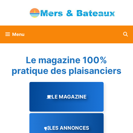
Aller
au
contenu
Menu
Le magazine 100%
pratique des plaisanciers
LE MAGAZINE
LES ANNONCES