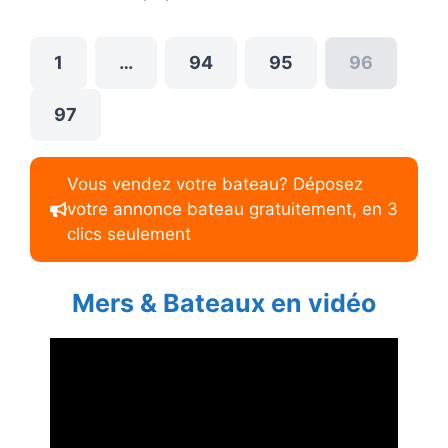
1
…
94
95
96
97
Vous vendez votre bateau? Déposez
votre annonce bateau gratuitement, en 3
clics seulement
Mers & Bateaux en vidéo