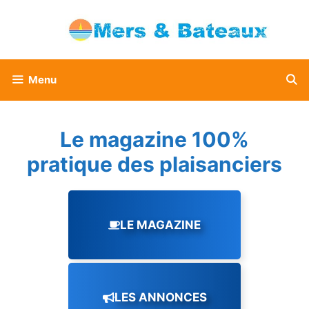
Aller
au
contenu
Menu
Le magazine 100%
pratique des plaisanciers
LE MAGAZINE
LES ANNONCES