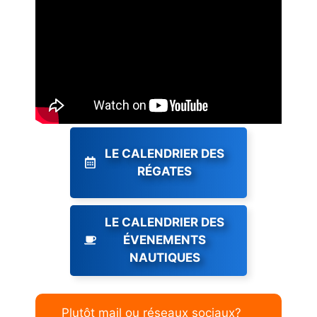
LE CALENDRIER DES
RÉGATES
LE CALENDRIER DES
ÉVENEMENTS
NAUTIQUES
Plutôt mail ou réseaux sociaux?