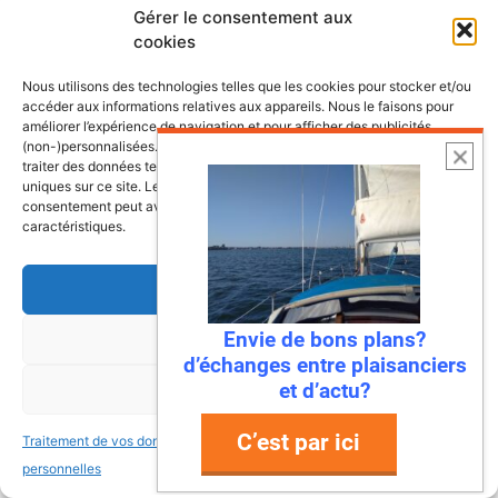
Gérer le consentement aux
cookies
Nous utilisons des technologies telles que les cookies pour stocker et/ou
accéder aux informations relatives aux appareils. Nous le faisons pour
améliorer l’expérience de navigation et pour afficher des publicités
(non-)personnalisées. Consentir à ces technologies nous autorisera à
traiter des données telles que le comportement de navigation ou les ID
uniques sur ce site. Le fait de ne pas consentir ou de retirer son
consentement peut avoir un effet négatif sur certaines fonctonnalités et
caractéristiques.
Accepter
Envie de bons plans?
Refuser
d’échanges entre plaisanciers
6 août 2026
et d’actu?
Voir les préférences
Envie de fraicheur ? Larguez les
amarres direction la Normandie
C’est par ici
Traitement de vos données
Traitement de vos données
Imaginez : des falaises vertigineuses qui
personnelles
personnelles
plongent dans une mer turquoise, des ports