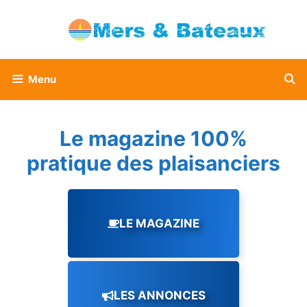
Aller
au
contenu
Menu
Le magazine 100%
pratique des plaisanciers
LE MAGAZINE
LES ANNONCES