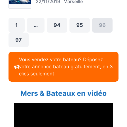
22/11/2019
Marseille
1
…
94
95
96
97
Vous vendez votre bateau? Déposez
votre annonce bateau gratuitement, en 3
clics seulement
Mers & Bateaux en vidéo