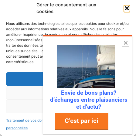
Gérer le consentement aux
Lire l’article
cookies
Nous utilisons des technologies telles que les cookies pour stocker et/ou
accéder aux informations relatives aux appareils. Nous le faisons pour
améliorer l’expérience de navigation et pour afficher des publicités
(non-)personnalisées. Consentir à ces technologies nous autorisera à
traiter des données telles que le comportement de navigation ou les ID
uniques sur ce site. Le fait de ne pas consentir ou de retirer son
consentement peut avoir un effet négatif sur certaines fonctonnalités et
caractéristiques.
Accepter
Envie de bons plans?
Refuser
22 juillet 2026
d’échanges entre plaisanciers
Mandelieu-La Napoule : la première
et d’actu?
Voir les préférences
ville à dire « stop » aux déchets en
mer !
C’est par ici
Traitement de vos données
Traitement de vos données
personnelles
personnelles
Ah, la Méditerranée… Ses eaux turquoise, ses