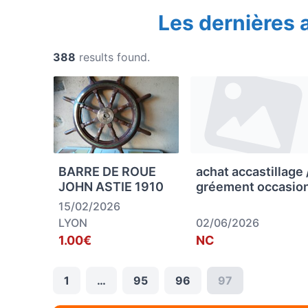
Les dernières
388
results found.
BARRE DE ROUE
achat accastillage 
JOHN ASTIE 1910
gréement occasio
15/02/2026
LYON
02/06/2026
1.00€
NC
1
…
95
96
97