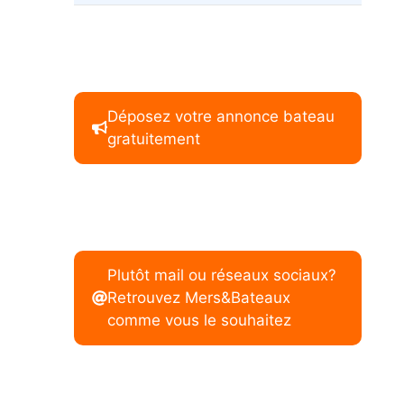
Déposez votre annonce bateau
gratuitement
Plutôt mail ou réseaux sociaux?
Retrouvez Mers&Bateaux
comme vous le souhaitez