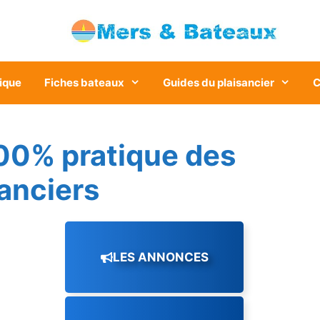
ique
Fiches bateaux
Guides du plaisancier
C
00% pratique des
sanciers
LES ANNONCES