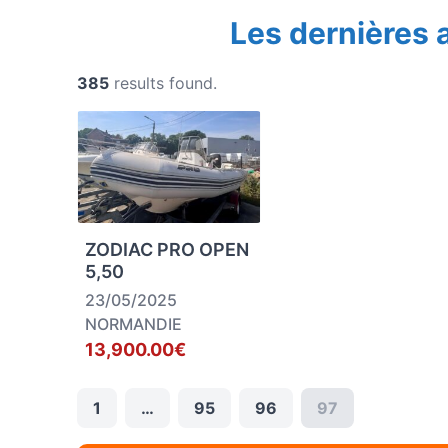
Les dernières
385
results found.
ZODIAC PRO OPEN
5,50
23/05/2025
NORMANDIE
13,900.00€
1
…
95
96
97