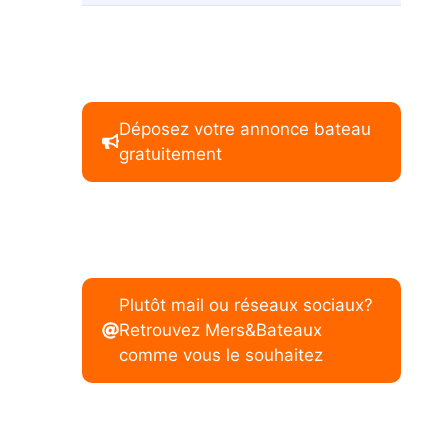
Déposez votre annonce bateau
gratuitement
Plutôt mail ou réseaux sociaux?
Retrouvez Mers&Bateaux
comme vous le souhaitez