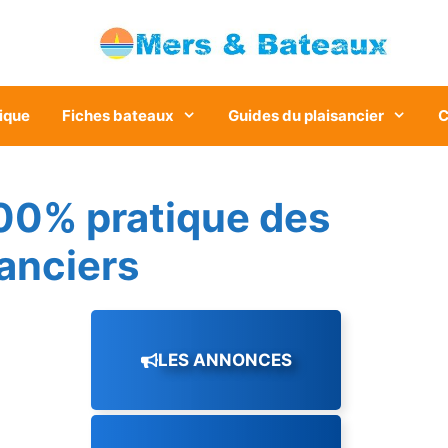
ique
Fiches bateaux
Guides du plaisancier
C
00% pratique des
sanciers
LES ANNONCES