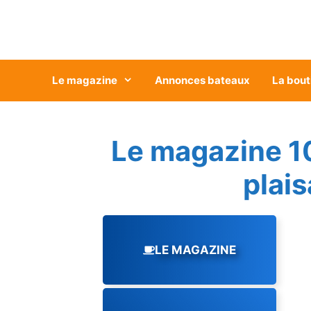
Aller
au
contenu
Le magazine
Annonces bateaux
La bout
Le magazine 1
plai
LE MAGAZINE