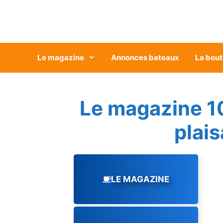
Aller
au
contenu
Le magazine
Annonces bateaux
La bout
Le magazine 1
plai
LE MAGAZINE