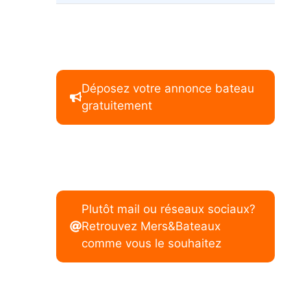
Déposez votre annonce bateau
gratuitement
Plutôt mail ou réseaux sociaux?
Retrouvez Mers&Bateaux
comme vous le souhaitez