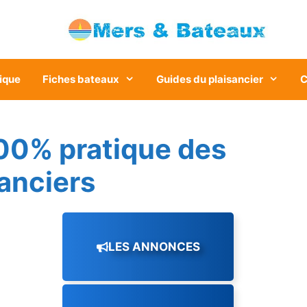
ique
Fiches bateaux
Guides du plaisancier
C
00% pratique des
sanciers
LES ANNONCES