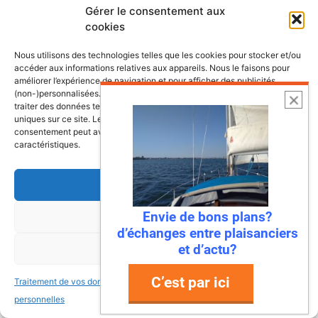
Gérer le consentement aux
cookies
Nous utilisons des technologies telles que les cookies pour stocker et/ou
accéder aux informations relatives aux appareils. Nous le faisons pour
améliorer l’expérience de navigation et pour afficher des publicités
(non-)personnalisées. Consentir à ces technologies nous autorisera à
traiter des données telles que le comportement de navigation ou les ID
uniques sur ce site. Le fait de ne pas consentir ou de retirer son
consentement peut avoir un effet négatif sur certaines fonctonnalités et
caractéristiques.
22 juillet 2026
Mandelieu-La Napoule : la première
Accepter
ville à dire « stop » aux déchets en
mer !
Envie de bons plans?
Refuser
d’échanges entre plaisanciers
Ah, la Méditerranée… Ses eaux turquoise, ses
et d’actu?
Voir les préférences
plages de rêve, et… ses déchets ? Eh bien,
ça, c’était avant ! Parce que Mandelieu-La
C’est par ici
Traitement de vos données
Traitement de vos données
Napoule …
personnelles
personnelles