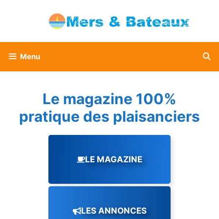
Aller
au
contenu
Menu
Le magazine 100%
pratique des plaisanciers
LE MAGAZINE
LES ANNONCES