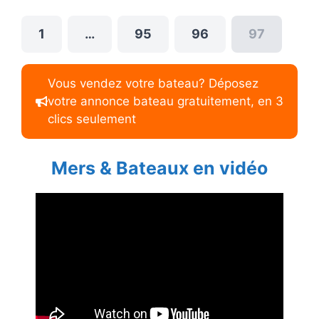
1
…
95
96
97
Vous vendez votre bateau? Déposez
votre annonce bateau gratuitement, en 3
clics seulement
Mers & Bateaux en vidéo