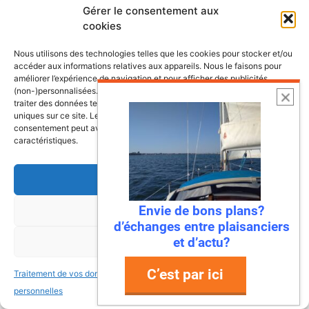
ville à dire « stop » aux déchets en
Gérer le consentement aux
mer !
cookies
Ah, la Méditerranée… Ses eaux turquoise, ses
Nous utilisons des technologies telles que les cookies pour stocker et/ou
plages de rêve, et… ses déchets ? Eh bien,
accéder aux informations relatives aux appareils. Nous le faisons pour
ça, c’était avant ! Parce que Mandelieu-La
améliorer l’expérience de navigation et pour afficher des publicités
(non-)personnalisées. Consentir à ces technologies nous autorisera à
Napoule …
traiter des données telles que le comportement de navigation ou les ID
uniques sur ce site. Le fait de ne pas consentir ou de retirer son
consentement peut avoir un effet négatif sur certaines fonctonnalités et
Lire l’article
caractéristiques.
Accepter
Envie de bons plans?
Refuser
d’échanges entre plaisanciers
et d’actu?
Voir les préférences
C’est par ici
Traitement de vos données
Traitement de vos données
personnelles
personnelles