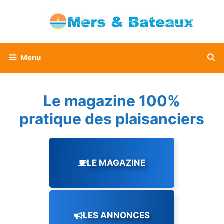
Aller
au
contenu
Menu
Le magazine 100%
pratique des plaisanciers
LE MAGAZINE
LES ANNONCES