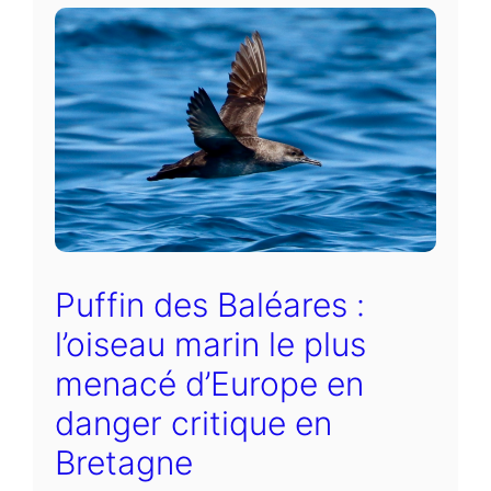
Puffin des Baléares :
l’oiseau marin le plus
menacé d’Europe en
danger critique en
Bretagne