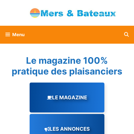
Aller
au
contenu
Menu
Le magazine 100%
pratique des plaisanciers
LE MAGAZINE
LES ANNONCES