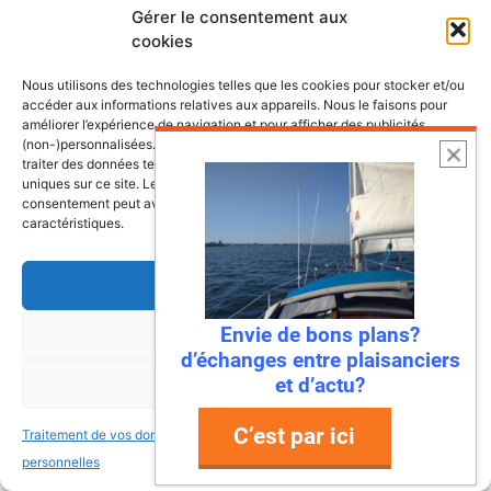
Gérer le consentement aux
cookies
22 juillet 2026
Mandelieu-La Napoule : la première
Nous utilisons des technologies telles que les cookies pour stocker et/ou
ville à dire « stop » aux déchets en
accéder aux informations relatives aux appareils. Nous le faisons pour
améliorer l’expérience de navigation et pour afficher des publicités
mer !
(non-)personnalisées. Consentir à ces technologies nous autorisera à
traiter des données telles que le comportement de navigation ou les ID
Ah, la Méditerranée… Ses eaux turquoise, ses
uniques sur ce site. Le fait de ne pas consentir ou de retirer son
plages de rêve, et… ses déchets ? Eh bien,
consentement peut avoir un effet négatif sur certaines fonctonnalités et
ça, c’était avant ! Parce que Mandelieu-La
caractéristiques.
Napoule …
Accepter
Lire l’article
Envie de bons plans?
Refuser
d’échanges entre plaisanciers
et d’actu?
Voir les préférences
C’est par ici
Traitement de vos données
Traitement de vos données
personnelles
personnelles