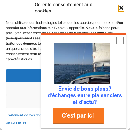
Que penses tu de la marque antila?
Gérer le consentement aux
cookies
Comparaison entre le maxus 24 et antila
24 ?
Nous utilisons des technologies telles que les cookies pour stocker et/ou
Merci si tu as les infos.
accéder aux informations relatives aux appareils. Nous le faisons pour
Bonne continuation
améliorer l’expérience de navigation et pour afficher des publicités
(non-)personnalisées. Consentir à ces technologies nous autorisera à
traiter des données telles que le comportement de navigation ou les ID
uniques sur ce site. Le fait de ne pas consentir ou de retirer son
consentement peut avoir un effet négatif sur certaines fonctonnalités et
Ronan
caractéristiques.
17 novembre 2023 à 19 h 11 min
Accepter
Envie de bons plans?
Refuser
Bonjour, j’ai bien connu ces deux
d’échanges entre plaisanciers
voiliers. Deux très bons bateaux, et
et d’actu?
Voir les préférences
surtout bien construits. L’accastillage
sera peut être à revoir. Le Maxus a
C’est par ici
Traitement de vos données
Traitement de vos données
l’avantage d’avoir été plus ditrsibué et
personnelles
personnelles
d’être transportable. L’Antila d’être