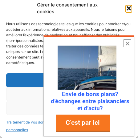
Gérer le consentement aux
Bonjour
cookies
Merci pour toutes ces infos.
Que penses tu de la marque antila?
Nous utilisons des technologies telles que les cookies pour stocker et/ou
accéder aux informations relatives aux appareils. Nous le faisons pour
Comparaison entre le maxus 24 et antila
améliorer l’expérience de navigation et pour afficher des publicités
24 ?
(non-)personnalisées. Consentir à ces technologies nous autorisera à
Merci si tu as les infos.
traiter des données telles que le comportement de navigation ou les ID
uniques sur ce site. Le fait de ne pas consentir ou de retirer son
Bonne continuation
consentement peut avoir un effet négatif sur certaines fonctonnalités et
caractéristiques.
Ronan
Accepter
17 novembre 2023 à 19 h 11 min
Envie de bons plans?
Refuser
d’échanges entre plaisanciers
et d’actu?
Voir les préférences
Bonjour, j’ai bien connu ces deux
C’est par ici
voiliers. Deux très bons bateaux, et
Traitement de vos données
Traitement de vos données
surtout bien construits. L’accastillage
personnelles
personnelles
sera peut être à revoir. Le Maxus a