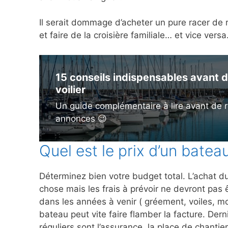
Il serait dommage d’acheter un pure racer de 
et faire de la croisière familiale… et vice vers
15 conseils indispensables avant d
voilier
Un guide complémentaire à lire avant de r
annonces 😉
Quel est le prix d’un batea
Déterminez bien votre budget total. L’achat du
chose mais les frais à prévoir ne devront pas 
dans les années à venir ( gréement, voiles, mo
bateau peut vite faire flamber la facture. Derni
réguliers sont l’assurance, la place de chantier