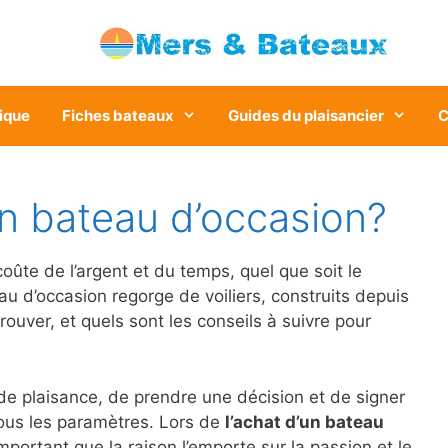
ique
Fiches bateaux
Guides du plaisancier
C
 bateau d’occasion?
ûte de l’argent et du temps, quel que soit le
 d’occasion regorge de voiliers, construits depuis
ver, et quels sont les conseils à suivre pour
de plaisance, de prendre une décision et de signer
ous les paramètres. Lors de
l’achat d’un bateau
mportant que la raison l’emporte sur la passion et le