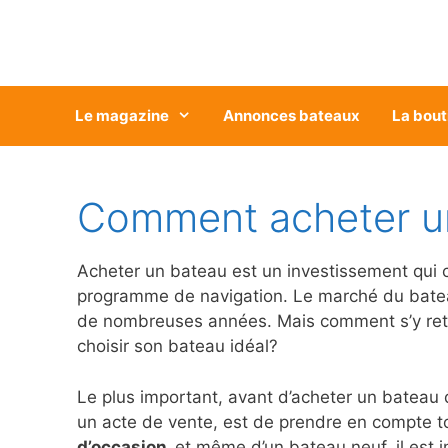
Aller
au
contenu
Le magazine
Annonces bateaux
La bout
Comment acheter un
Acheter un bateau est un investissement qui co
programme de navigation. Le marché du bateau
de nombreuses années. Mais comment s’y retrou
choisir son bateau idéal?
Le plus important, avant d’acheter un bateau 
un acte de vente, est de prendre en compte t
d’occasion,
et même d’un bateau neuf, il est i