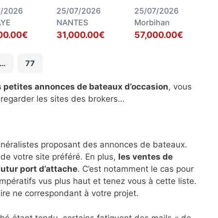
7/2026
25/07/2026
25/07/2026
YE
NANTES
Morbihan
00.00€
31,000.00€
57,000.00€
…
77
s petites annonces de bateaux d’occasion
, vous
 regarder les sites des brokers…
énéralistes proposant des annonces de bateaux.
de votre site préféré. En plus,
les ventes de
futur port d’attache
. C’est notamment le cas pour
impératifs vus plus haut et tenez vous à cette liste.
ire ne correspondant à votre projet.
hé étant tendu, certains fatiguent des mails « de