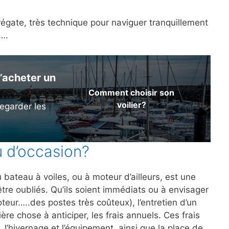
régate, très technique pour naviguer tranquillement
a….
’acheter un
Comment choisir son
voilier?
egarder les
u d’occasion?
 bateau à voiles, ou à moteur d’ailleurs, est une
être oubliés. Qu’ils soient immédiats ou à envisager
teur…..des postes très coûteux), l’entretien d’un
ère chose à anticiper, les frais annuels. Ces frais
, l’hivernage et l’équipement, ainsi que la place de