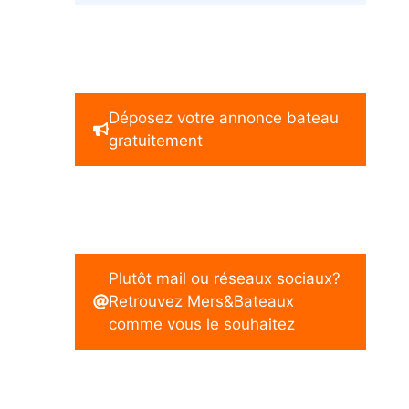
Déposez votre annonce bateau
gratuitement
Plutôt mail ou réseaux sociaux?
Retrouvez Mers&Bateaux
comme vous le souhaitez