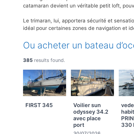
catamaran devient un véritable petit loft, po
Le trimaran, lui, apportera sécurité et sensat
idéal pour certaines zones de navigation et id
Ou acheter un bateau d’oc
385
results found.
FIRST 345
Voilier sun
vede
odyssey 34.2
habi
avec place
PRI
port
330 
30/07/2026