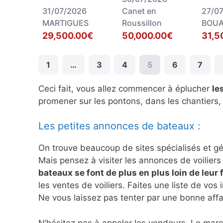
31/07/2026
Canet en
27/0
MARTIGUES
Roussillon
BOUA
29,500.00€
50,000.00€
31,5
1
…
3
4
5
6
7
Ceci fait, vous allez commencer à éplucher
le
promener sur les pontons, dans les chantiers,
Les petites annonces de bateaux :
On trouve beaucoup de sites spécialisés et g
Mais pensez à visiter les annonces de voiliers 
bateaux se font de plus en plus loin de leur 
les ventes de voiliers. Faites une liste de vos 
Ne vous laissez pas tenter par une bonne affa
N’hésitez pas à appeler les vendeurs. Le marc