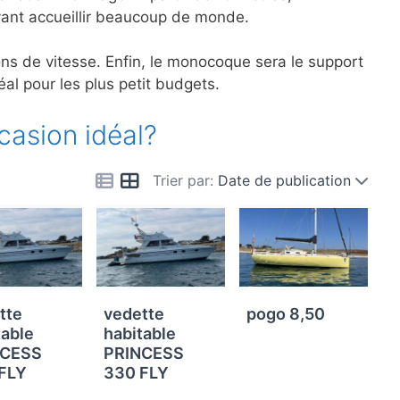
uvant accueillir beaucoup de monde.
ions de vitesse. Enfin, le monocoque sera le support
éal pour les plus petit budgets.
casion idéal?
Trier par:
Date de publication
tte
vedette
pogo 8,50
table
habitable
NCESS
PRINCESS
FLY
330 FLY