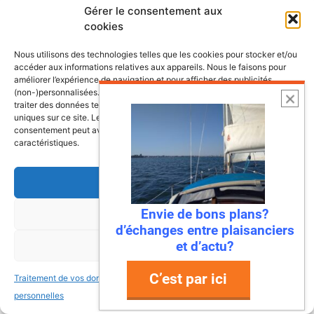
1 décembre 2021 à 22 h 39 min
Gérer le consentement aux
cookies
Nous utilisons des technologies telles que les cookies pour stocker et/ou
C à jour…
accéder aux informations relatives aux appareils. Nous le faisons pour
améliorer l’expérience de navigation et pour afficher des publicités
(non-)personnalisées. Consentir à ces technologies nous autorisera à
traiter des données telles que le comportement de navigation ou les ID
uniques sur ce site. Le fait de ne pas consentir ou de retirer son
consentement peut avoir un effet négatif sur certaines fonctonnalités et
BECHET
caractéristiques.
13 novembre 2023 à 18 h 49 min
Accepter
Envie de bons plans?
Refuser
Bonjour
d’échanges entre plaisanciers
Merci pour toutes ces infos.
et d’actu?
Voir les préférences
Que penses tu de la marque antila?
Comparaison entre le maxus 24 et antila
C’est par ici
Traitement de vos données
Traitement de vos données
24 ?
personnelles
personnelles
Merci si tu as les infos.