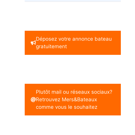
Déposez votre annonce bateau
gratuitement
Plutôt mail ou réseaux sociaux?
Retrouvez Mers&Bateaux
comme vous le souhaitez