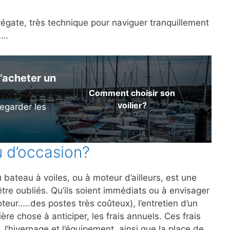
régate, très technique pour naviguer tranquillement
a….
’acheter un
Comment choisir son
voilier?
egarder les
u d’occasion?
 bateau à voiles, ou à moteur d’ailleurs, est une
être oubliés. Qu’ils soient immédiats ou à envisager
teur…..des postes très coûteux), l’entretien d’un
ère chose à anticiper, les frais annuels. Ces frais
, l’hivernage et l’équipement, ainsi que la place de