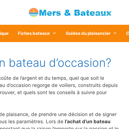
ique
Fiches bateaux
Guides du plaisancier
C
 bateau d’occasion?
ûte de l’argent et du temps, quel que soit le
 d’occasion regorge de voiliers, construits depuis
ver, et quels sont les conseils à suivre pour
de plaisance, de prendre une décision et de signer
ous les paramètres. Lors de
l’achat d’un bateau
mportant que la raison l’emporte sur la passion et le