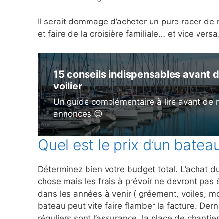
Il serait dommage d’acheter un pure racer de 
et faire de la croisière familiale… et vice vers
15 conseils indispensables avant d
voilier
Un guide complémentaire à lire avant de r
annonces 😉
Quel est le prix d’un batea
Déterminez bien votre budget total. L’achat du
chose mais les frais à prévoir ne devront pas 
dans les années à venir ( gréement, voiles, mo
bateau peut vite faire flamber la facture. Derni
réguliers sont l’assurance, la place de chantier