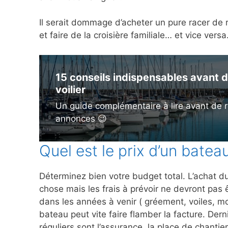
Il serait dommage d’acheter un pure racer de 
et faire de la croisière familiale… et vice vers
15 conseils indispensables avant d
voilier
Un guide complémentaire à lire avant de r
annonces 😉
Quel est le prix d’un batea
Déterminez bien votre budget total. L’achat du
chose mais les frais à prévoir ne devront pas 
dans les années à venir ( gréement, voiles, mo
bateau peut vite faire flamber la facture. Derni
réguliers sont l’assurance, la place de chantier