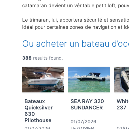
catamaran devient un véritable petit loft, po
Le trimaran, lui, apportera sécurité et sensat
idéal pour certaines zones de navigation et id
Ou acheter un bateau d’oc
388
results found.
Bateaux
SEA RAY 320
Whit
Quicksilver
SUNDANCER
237
630
Pilothouse
01/07/2026
01/07/2026
LE GOSIER
02/0