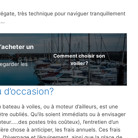
régate, très technique pour naviguer tranquillement
a….
’acheter un
Comment choisir son
voilier?
egarder les
u d’occasion?
 bateau à voiles, ou à moteur d’ailleurs, est une
être oubliés. Qu’ils soient immédiats ou à envisager
teur…..des postes très coûteux), l’entretien d’un
ère chose à anticiper, les frais annuels. Ces frais
, l’hivernage et l’équipement, ainsi que la place de