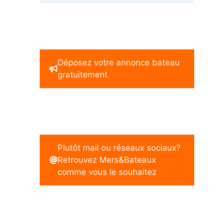
Déposez votre annonce bateau
gratuitement
Plutôt mail ou réseaux sociaux?
Retrouvez Mers&Bateaux
comme vous le souhaitez