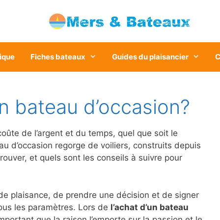
ique
Fiches bateaux
Guides du plaisancier
C
 bateau d’occasion?
ûte de l’argent et du temps, quel que soit le
 d’occasion regorge de voiliers, construits depuis
ver, et quels sont les conseils à suivre pour
de plaisance, de prendre une décision et de signer
ous les paramètres. Lors de
l’achat d’un bateau
mportant que la raison l’emporte sur la passion et le