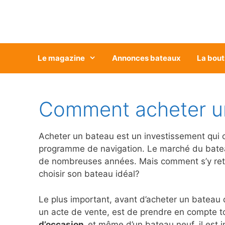
Aller
au
contenu
Le magazine
Annonces bateaux
La bout
Comment acheter un
Acheter un bateau est un investissement qui co
programme de navigation. Le marché du bateau
de nombreuses années. Mais comment s’y retrou
choisir son bateau idéal?
Le plus important, avant d’acheter un bateau 
un acte de vente, est de prendre en compte t
d’occasion,
et même d’un bateau neuf, il est i