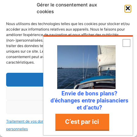
Gérer le consentement aux
cookies
BECHET
Nous utilisons des technologies telles que les cookies pour stocker et/ou
13 novembre 2023 à 18 h 49 min
accéder aux informations relatives aux appareils. Nous le faisons pour
améliorer l’expérience de navigation et pour afficher des publicités
(non-)personnalisées. Consentir à ces technologies nous autorisera à
traiter des données telles que le comportement de navigation ou les ID
Bonjour
uniques sur ce site. Le fait de ne pas consentir ou de retirer son
consentement peut avoir un effet négatif sur certaines fonctonnalités et
Merci pour toutes ces infos.
caractéristiques.
Que penses tu de la marque antila?
Comparaison entre le maxus 24 et antila
Accepter
24 ?
Merci si tu as les infos.
Envie de bons plans?
Refuser
Bonne continuation
d’échanges entre plaisanciers
et d’actu?
Voir les préférences
C’est par ici
Traitement de vos données
Traitement de vos données
Ronan
personnelles
personnelles
17 novembre 2023 à 19 h 11 min